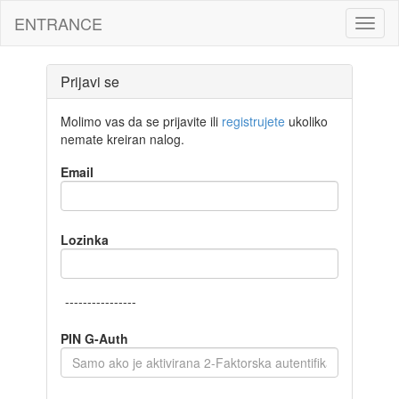
ENTRANCE
Toggl
naviga
Prijavi se
Molimo vas da se prijavite ili
registrujete
ukoliko
nemate kreiran nalog.
Email
Lozinka
----------------
PIN G-Auth